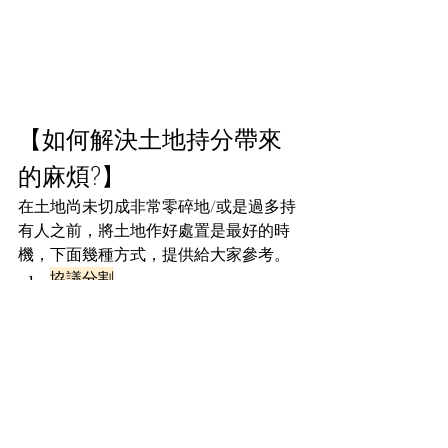
【
如何解決土地持分帶來
的麻煩?
】
在土地尚未切成非常零碎地/或是過多持
有人之前，將土地作好處置是最好的時
機，下面幾種方式，提供給大家參考。
協議分割
將土地依比例切分後，各自持有完
整地段，往後要自用、出售或貸款
都方便
但若共有人太多、對地段或價值看
法不同，談判常常破局。
訴訟分割
協議不成，可以提起訴訟，由法院