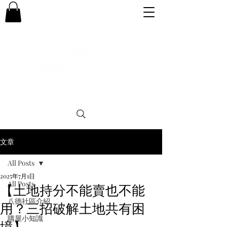
專業。誠信。可靠。團結
文章
All Posts
2025年7月1日
All Posts
【土地持分不能賣也不能
八德社區介紹
用？三招破解土地共有困
購屋小知識
境】