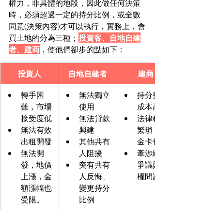
權力，非具體的地段，因此做任何決策
時，必須超過一定的持分比例，或全數
同意(決策內容)才可以執行，實務上，會
買土地的分為三種；
投資客、自地自建
者、建商
，使他們卻步的點如下：
投資人
自地自建者
建商
轉手困
無法獨立
持分整合
難，市場
使用
成本高
接受度低
無法貸款
法律程序
無法有效
興建
繁瑣，資
出租開發
其他共有
金卡住
無法開
人阻擾
牽涉繼承
發，地價
突有共有
爭議與產
上漲，金
人反悔、
權問題
額漲幅也
變更持分
受限。
比例