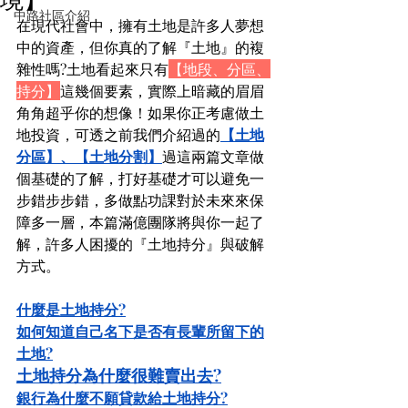
中路社區介紹
在現代社會中，擁有土地是許多人夢想
中的資產，但你真的了解『土地』的複
雜性嗎?土地看起來只有
【地段、分區、
持分】
這幾個要素，實際上暗藏的眉眉
角角超乎你的想像！如果你正考慮做土
地投資，可透之前我們介紹過的
【土地
分區】
、
【土地分割】
過這兩篇文章做
個基礎的了解，打好基礎才可以避免一
步錯步步錯，多做點功課對於未來來保
障多一層，本篇滿億團隊將與你一起了
解，許多人困擾的『土地持分』與破解
方式。
什麼是土地持分?
如何知道自己名下是否有長輩所留下的
土地?
土地持分為什麼很難賣出去?
銀行為什麼不願貸款給土地持分?