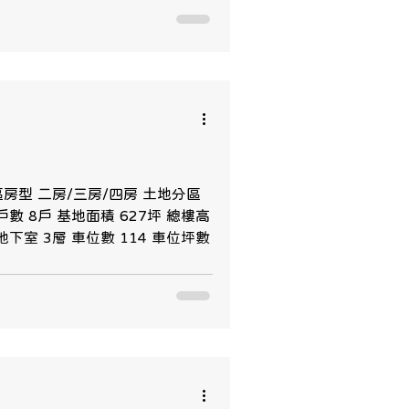
社區房型 二房/三房/四房 土地分區
數 8戶 基地面積 627坪 總樓高
下室 3層 車位數 114 車位坪數