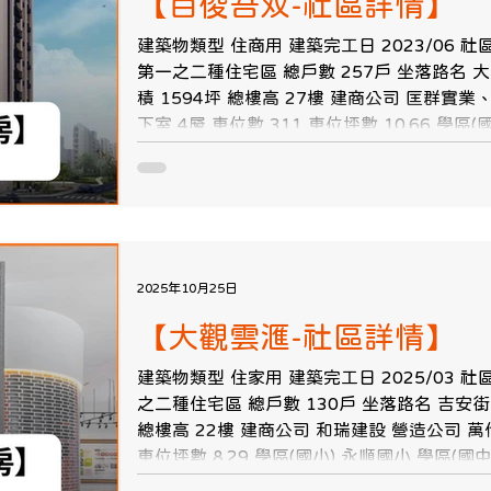
【百俊吾双-社區詳情】
建築物類型 住商用 建築完工日 2023/06 
第一之二種住宅區 總戶數 257戶 坐落路名 大興西路
積 1594坪 總樓高 27樓 建商公司 匡群實
下室 4層 車位數 311 車位坪數 10.66 學區
中、慈文國中 【百俊吾双-格局圖】
2025年10月25日
【大觀雲滙-社區詳情】
建築物類型 住家用 建築完工日 2025/03 社
之二種住宅區 總戶數 130戶 坐落路名 吉安街 
總樓高 22樓 建商公司 和瑞建設 營造公司 萬代
車位坪數 8.29 學區(國小) 永順國小 學區(