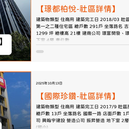
【璟都柏悅-社區詳情】
建築物類型 住商用 建築完工日 2018/03 
第一之二種住宅區 總戶數 291戶 坐落路名 吉
1299 坪 總樓高 21樓 建商公司 璟富開發
下室 4層 車位數...
2025年10月13日
【國際珍鑽-社區詳情】
建築物類型 住商用 建築完工日 2017/9 社
總戶數 13戶 坐落路名 國際一路 店面戶數 1戶
司 興翰宇建設 營造公司 振昇營造 地下室 2層 車
(國小)...