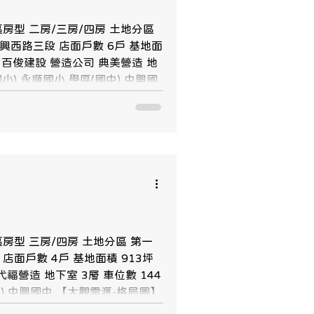
社區房型 二房/三房/四房 土地分區
三段 店面戶數 6戶 基地面
業、百俊建設 營造公司 典美營造 地
(國小) 永順國小 學區(國中) 中興國
區房型 三房/四房 土地分區 第一
店面戶數 4戶 基地面積 913坪
福營造 地下室 3層 車位數 144
國中) 中興國中 【大觀雲滙-格局圖】