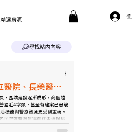
登
精選房源
尋找站內內容
立醫院、長榮醫院
長，區域建設逐漸成形，商圈越
普遍近4字頭，甚至有建案已敲敲
生活機能與醫療資源更受到重視。
多民眾就醫還是得前往中壢與桃
家可以從此文更加了解桃園市立醫院