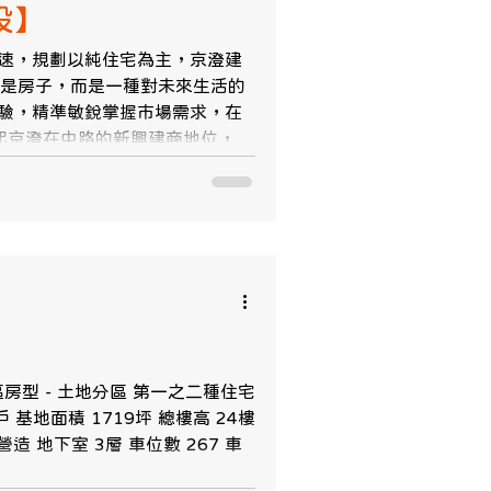
設】
速，規劃以純住宅為主，京澄建
僅是房子，而是一種對未來生活的
驗，精準敏銳掌握市場需求，在
京澄在中路的新興建商地位，...
社區房型 - 土地分區 第一之二種住宅
 基地面積 1719坪 總樓高 24樓
 地下室 3層 車位數 267 車