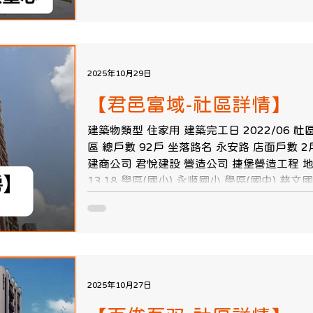
的狀態，滿億團隊深耕熟悉八德，將透過本篇
未來市立醫院與長榮醫院將帶來的改變。 桃
進度 八德各科診所總表 八德一般內科/小兒科
婦產科 八德復健科 八德家醫科 八德骨科 八
科/精神照護 【桃園市立醫院興建進度】 八
2025年10月29日
備受矚目的建設之一，桃園市市長張善正在8
【君邑富域-社區詳情】
草漯、復興鄉興建3個院區，分院地坪皆約60
分將於2028年完成都更，2029年開始興建
建築物類型 住家用 建築完工日 2022/06 社
於2033年完工試營運
區 總戶數 92戶 坐落路名 永安路 店面戶數 2戶
建商公司 君悅建設 營造公司 捷堡營造工程 地下
13.18 學區(國小) 永順國小 學區(國中) 慈
2025年10月27日