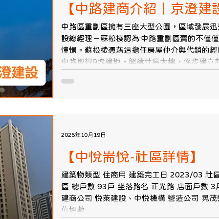
【中路建商介紹｜京澄建
中路區重劃區擁有三座大型公園，區域發展迅
設總經理－蘇松棱認為:中路重劃區賣的不僅
憧憬。蘇松棱憑藉這擔任房屋仲介與代銷的經
中路取得9塊建地，興建社區大樓，逐步建立起
2025年10月19日
【中悅耑悅-社區詳情】
建築物類型 住商用 建築完工日 2023/03 
區 總戶數 93戶 坐落路名 正光路 店面戶數 3戶
建商公司 悦萊建設、中悦機構 營造公司 晃茂營造
位坪數...