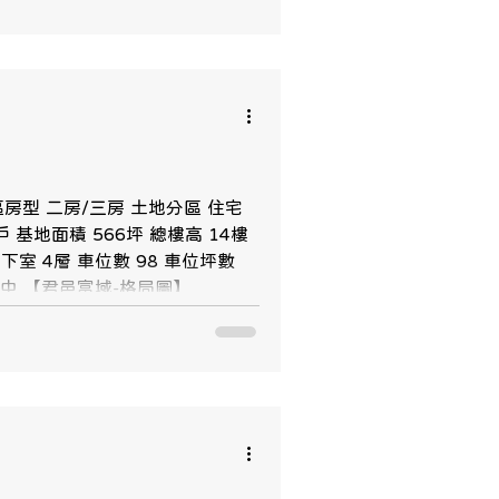
整理出整個八德的醫療資源，及
園市立醫院興建進度 長榮醫院興建
/耳鼻喉科 八德肝膽腸胃科 八德
德牙科 八德眼科 八德精神科/身心
德霄裡的桃園市立醫院總院是目前
日宣布，未來將在大溪頂埔、觀音
0坪，預估3年內完工。總院的部
，2031年進行採購安裝儀器，目標
區房型 二房/三房 土地分區 住宅
 基地面積 566坪 總樓高 14樓
室 4層 車位數 98 車位坪數
文國中 【君邑富域-格局圖】