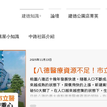
建德知識+
論壇
建德公園店菁英
購屋小知識
中路社區介紹
2025年11月13日
【八德醫療資源不足！市
成為未來的醫療重心】
桃園八德近十幾年發展快速，隨著人口不斷成
來越成熟的狀態下，房價飛快的上漲，新建案
破50大關了，在人口越來越密集的狀態下，
目前八德的最大痛點還是醫療資源的短缺，許
園，前些篇有介紹過： 桃園市立醫院 ，大