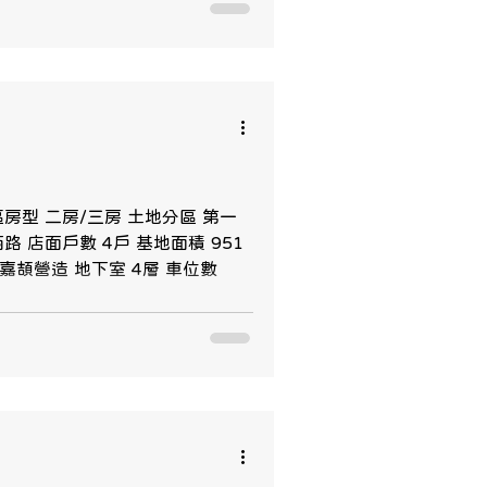
區房型 二房/三房 土地分區 第一
路 店面戶數 4戶 基地面積 951
 嘉頡營造 地下室 4層 車位數