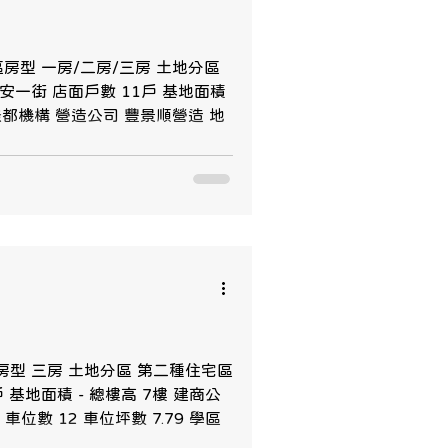
社區房型 一房/二房/三房 土地分區
安一街 店面戶數 11戶 基地面積
、璟都機構 營造公司 豐景順營造 地
區房型 三房 土地分區 第二種住宅區
 基地面積 - 總樓高 7樓 建商公
位數 12 車位坪數 7.79 學區