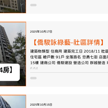
2025年10月17日
【僑駿詠綠藝-社區詳情】
建築物類型 住商用 建築完工日 2018/11 
住宅區 總戶數 91戶 坐落路名 忠勇七街 店面戶
15樓 建商公司 僑駿建設 營造公司 群越營造 地
6.64...
2025年10月15日