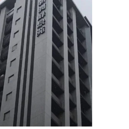
建築物類型 住家用 建築完工日 2024/10 社
區房型 二房/三房 土地分區 第二種住宅區 總
戶數 53 戶 坐落路名 豐田一路 店面戶數 3戶
基地面積 627 坪 總樓高 14、12 樓 建商公
司 慶展建設、慶賀機構 營造公司 嘉富營造
地下室 2層 車位數 66...