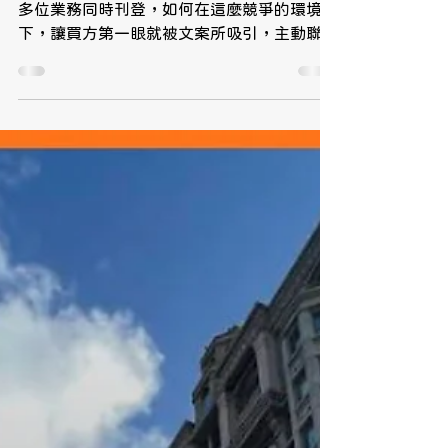
【591文案刊登不怕沒人
問，成交從曝光開始】
591是房仲業的主力平台，一個物件就可能有
多位業務同時刊登，如何在這麼競爭的環境
下，讓買方第一眼就被文案所吸引，主動聯
繫?封面圖該選擇社區大門、漂亮的公設泳池
還是明亮溫馨的室內空間?圖片上該不該加文
字或形象照，會不會讓人有太強的銷感?這些
都是房仲們想知道難以在網路上找到答案...