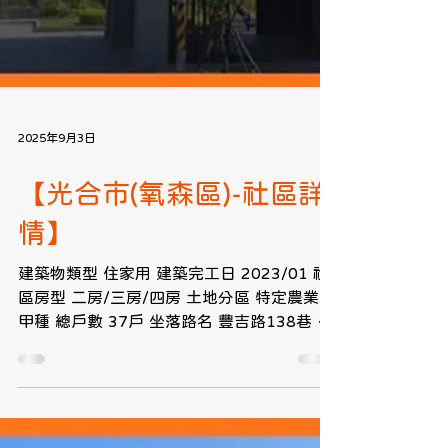
2025年9月3日
【光合市(氧森區)-社區詳
情】
建築物類型 住家用 建築完工日 2023/01 社
區房型 二房/三房/四房 土地分區 特定農業區
甲種 總戶數 37戶 坐落路名 豐吉路138巷 店
面戶數 0戶 基地面積 364坪 總樓高 7、9樓
建商公司 和峻建設 營造公司 國城營造 地下
室 0 車位數 32...