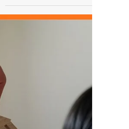
房型 二房/三房/四房 土地分區 特定農業區甲
種 總戶數 63戶 坐落路名 豐吉路138巷 店面
戶數 0戶 基地面積 597坪 總樓高 7、10樓
建商公司 和峻建設 營造公司 國城營造 地下
室 2層 車位數 58...