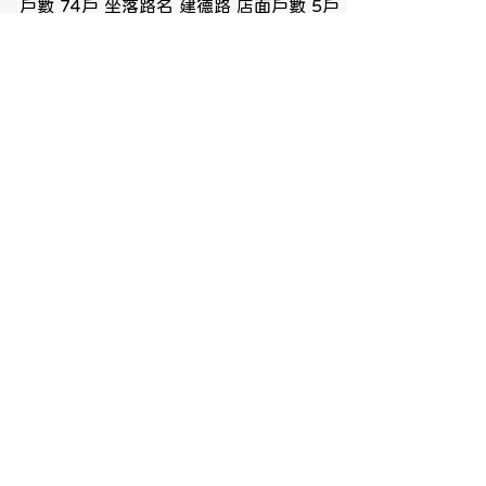
2025年8月24日
【新潤峰景苑-社區詳情】
建築物類型 住家用 建築完工日 2015/04 社
區房型 二房/三房 土地分區 第二種住宅區 總
戶數 74戶 坐落路名 建德路 店面戶數 5戶 基
地面積 600坪 總樓高 15樓 建商公司 新潤建
設 營造公司 揚潤營造 地下室 3層 車位數 83
車位坪數 7.92 學區(國小) 八德國小 學區(國
中) 八德國中 管理費 70元/坪/月 840/坪/年
每坪開價 31.41 萬/坪 生活機能 北區青年運
動中心、興仁夜市、八德公有市場 交通 G01
公園 建德公園 社區設施 接待大廳、空中花
園、交誼廳、會議室、信箱區 電梯 配備二隻