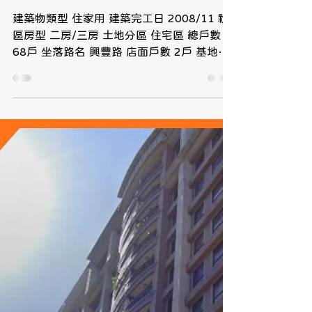
2025年8月28日
【英橋領袖-社區詳情】
建築物類型 住家用 建築完工日 2008/11 社
區房型 二房/三房 土地分區 住宅區 總戶數
68戶 坐落路名 興豐路 店面戶數 2戶 基地面
積 797坪 總樓高 12樓 建商公司 英橋建設 營
造公司 英橋營造 地下室 2層 車位數 110 車
位坪數 6.91 /...