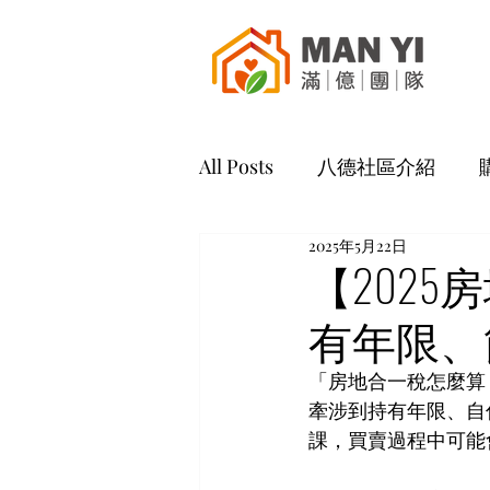
All Posts
八德社區介紹
2025年5月22日
【2025
有年限、
「房地合一稅怎麼算
牽涉到持有年限、自
課，買賣過程中可能