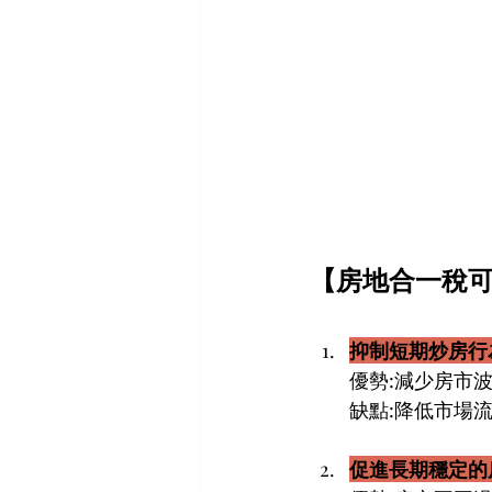
【房地合一稅可
抑制短期炒房行
優勢:減少房市
缺點:降低市場
促進長期穩定的