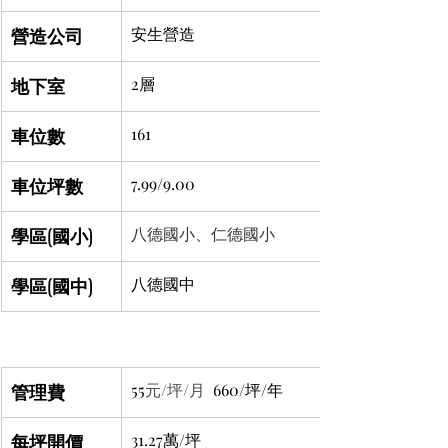
營造公司
安生營造
地下室
2層
車位數
161
車位坪數
7.99/9.00
學區(國小)
八德國小、仁德國小
學區(國中)
八德國中
管理費
55
元/坪/月 
 660/坪/年
每坪開價
31.27萬/坪