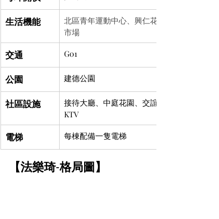
生活機能
北區青年運動中心、興仁花園夜市、公有
市場
交通
G01
公園
建德公園
社區設施
接待大廳、中庭花園、交誼廳、健身房、
KTV
電梯
每棟配備一隻電梯
【法樂琦-格局圖】	