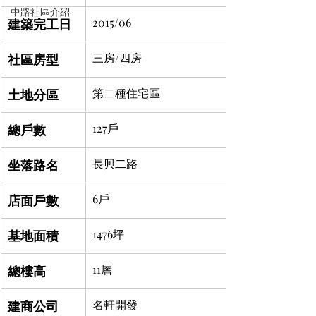
中路社區介紹
建築完工日
2015/06
社區房型
三房/四房
土地分區
第二種住宅區
總戶數
127戶
坐落路名
長興二路
店面戶數
6戶
基地面積
1476坪
總樓高
11層
建商公司
名軒開發