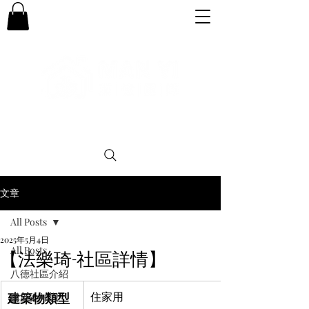
專業。誠信。可靠。團結
文章
All Posts
2025年5月4日
All Posts
【法樂琦-社區詳情】
八德社區介紹
建築物類型
住家用
購屋小知識