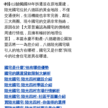
村】，於民國88年拆遷並在原地重建，
中路社區介紹
陸光國宅位於八德區的黃金地段，不僅
交通便利，生活機能也非常完善，鄰近
三大商圈。現今國宅的交易非常熱絡，
原因在於【大眾普遍認為國宅的價格較
周邊行情低，且擁有極好的地理位
置】，本篇永慶不動產-八德建德公園加
盟店將一一為您介紹，八德陸光國宅吸
引人的地方在哪裡，國宅又是什麼?與現
今的社會住宅差異在哪邊。
國宅是什麼?他有哪些優勢
國宅的購屋貸款限制大解析
陸光國宅/陸光四村建設介紹
陸光國宅
/陸光四村
學區介紹
陸光國宅
/陸光四村
市場行情解析
陸光國宅
/陸光四村
-社區平面圖介紹
買陸光國宅
/陸光四村
-你值得的選擇
買陸光國宅
/陸光四村
要注意什麼?