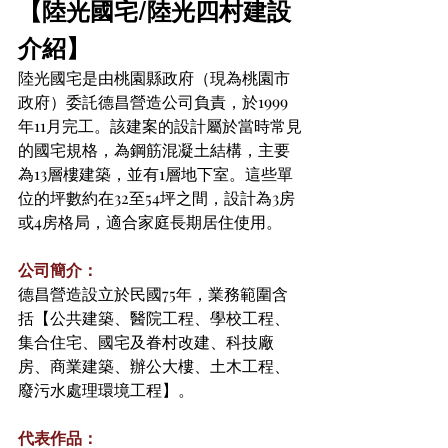
【陸光國宅/陸光四村建設
介紹】
陸光國宅是由桃園縣政府（現為桃園市
政府）委託德昌營造公司負責，於1999
年11月完工。該建案的設計屬於當時常見
的國宅規格，為鋼筋混凝土結構，主要
為13層樓建築，並有1層地下室。這些單
位的坪數約在32至54坪之間，設計為3房
或4房格局，適合家庭長期居住使用。
公司簡介：
德昌營造設立於民國75年，業務範圍含
括【公共建築、醫院工程、學校工程、
集合住宅、國宅及眷村改建、科技廠
房、商業建築、辦公大樓、土木工程、
廢污水處理環境工程】。
代表作品：