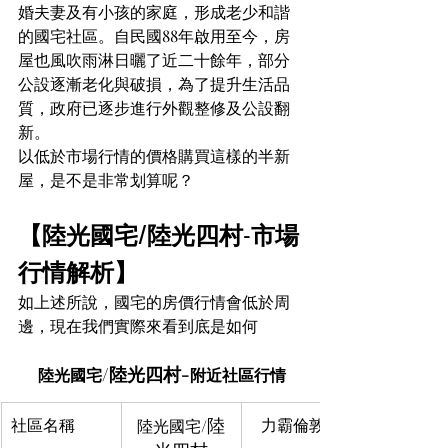
婚夫妻及有小孩的家庭，形成老少和諧
的國宅社區。自民國88年啟用至今，房
屋也風吹雨淋日曬了近二十餘年，部分
公設逐漸老化與破損，為了提升生活品
質，政府已逐步進行外觀整修及公設翻
新。
以低於市場行情的價格購買這樣的半新
屋，是不是非常划算呢？
【陸光國宅/陸光四村-市場
行情解析】
如上述所說，國宅的房價行情會低於周
邊，現在我們實際來看到底是如何
/陸光四村-
陸光國宅
附近社區行情
陸
社區名稱
力霸倫敦城
陸光國宅/