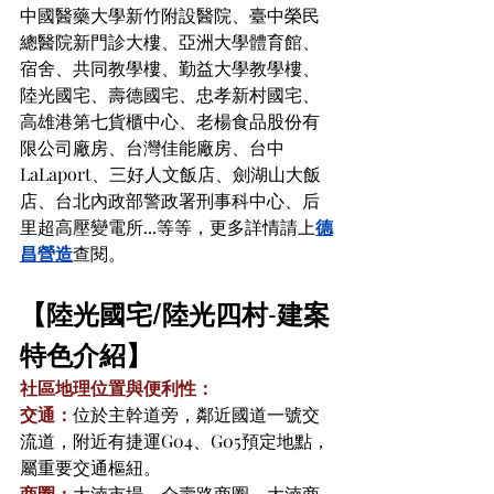
中國醫藥大學新竹附設醫院、臺中榮民
總醫院新門診大樓、亞洲大學體育館、
宿舍、共同教學樓、勤益大學教學樓、
陸光國宅、壽德國宅、忠孝新村國宅、
高雄港第七貨櫃中心、老楊食品股份有
限公司廠房、台灣佳能廠房、台中
LaLaport、三好人文飯店、劍湖山大飯
店、台北內政部警政署刑事科中心、后
里超高壓變電所...等等，更多詳情請上
德
昌營造
查閱
。
【陸光國宅/陸光四村-建案
特色介紹】
社區地理位置與便利性：
交通：
位於主幹道旁，鄰近國道一號交
流道，附近有捷運G04、G05預定地點，
屬重要交通樞紐。
商圈：
大湳市場、介壽路商圈、大湳商