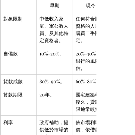
早期
現今
對象限制
中低收入家
任何符合購屋
庭、軍公教人
資格的人均可
員、及其他特
購買二手國
定資格者。
宅。
自備款
10%-20%。
20%-30%，依
銀行的風險評
估。
貸款成數
80%-90%。
60%-80%。
貸款期限
20年。
國宅建築年限
較久，貸款期
限通常較短。
利率
政府補助，提
依市場利率定
供低於市場的
價，依借款人