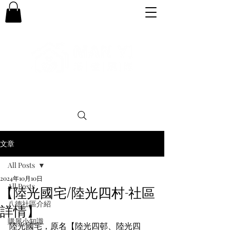
專業。誠信。可靠。團結
文章
All Posts
2024年10月10日
All Posts
【陸光國宅/陸光四村-社區
八德社區介紹
詳情】
購屋小知識
陸光國宅，原名【陸光四邨、陸光四