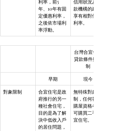
利率，前5
信用狀況及貸
年、10年有固
款機構的政策
定優惠利率，
享有相對優惠
之後依市場利
利率。
率浮動。
台灣合宜住宅
貸款條件與限
制
早期
現今
對象限制
合宜住宅是政
無特殊對象限
府推行的另一
制，任何符合
種社會住宅，
購屋資格者均
目的是為了解
可購買二手合
決中低收入戶
宜住宅。
的居住問題，