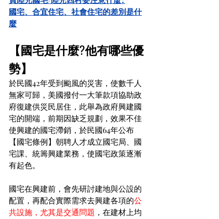
國宅、合宜住宅、社會住宅的差別是什
麼
【國宅是什麼?他有哪些優
勢】
於民國42年受到颱風的災害，使數千人
無家可歸，美國撥付一大筆款項協助政
府復建供災民居住，此舉為政府興建國
宅的開端，前期因缺乏規劃，效果不佳
使興建的國宅滯銷，於民國64年公布
【國宅條例】朝聘人才成立國宅局、國
宅課、統籌興建業務，使國宅政策逐漸
有起色。
國宅在興建前，會先研討建地與公設的
配置，再配合實際需求去興建各項的
公
共設施，尤其是交通問題
，在建材上均