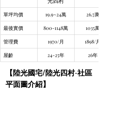
光四村
單坪均價
19.9~24萬
26.7萬
最後實價
800-1148萬
1035萬
管理費
1970/月
1898/月
屋齡
24-25年
26年
【陸光國宅/陸光四村-社區
平面圖介紹】