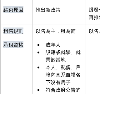
結束原因
推出新政策
爆發合宜住宅賄弊案，
再推出。
租售規劃
以售為主，租為輔
以售為主，租為輔
承租資格
成年人
設籍或就學、就
業於當地
本人、配偶、戶
籍內直系血親名
下沒有房子
符合政府公告的
較低收入的家庭
標準
詳細資格以各縣市政
府公告為主
租金優惠
約市價4~6折
約市價7折