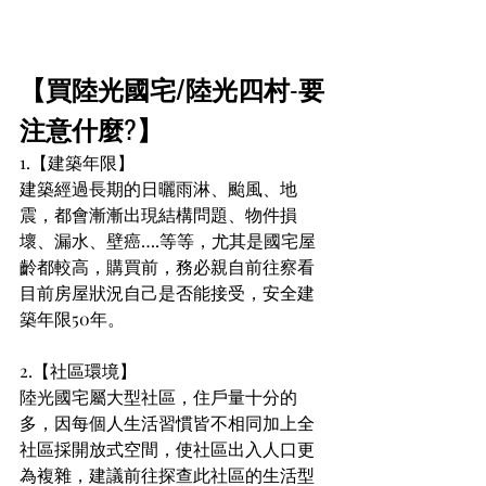
【買陸光國宅/陸光四村-要
注意什麼?】
1.【建築年限】
建築經過長期的日曬雨淋、颱風、地
震，都會漸漸出現結構問題、物件損
壞、漏水、壁癌….等等，尤其是國宅屋
齡都較高，購買前，務必親自前往察看
目前房屋狀況自己是否能接受，安全建
築年限50年。
2.【社區環境】
陸光國宅屬大型社區，住戶量十分的
多，因每個人生活習慣皆不相同加上全
社區採開放式空間，使社區出入人口更
為複雜，建議前往探查此社區的生活型