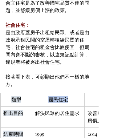
合宜住宅是為了改善國宅品質不佳的問
題，並舒緩房價上漲的政策。
社會住宅：
是由政府蓋房子出租給民眾、或者是由
政府承租民間的空屋轉租給民眾的住
宅，社會住宅的租金會比較便宜，但期
間內會不斷的審核，以違規記點計算，
違規者將被逐出社會住宅。
接著看下表，可彰顯出他們不一樣的地
方。
類型
國民住宅
推出目的
解決民眾的居住需求
改善國宅建築品質不佳
房價上漲
結束時間
1999
2014