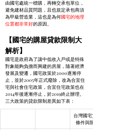
由國宅處統一標購，再轉交承包單位，
避免建材品質問題，且也規定承包商須
為甲級營造業，這也是為何
國宅的地理
位置都非常好
的原因。
【國宅的購屋貸款限制大
解析】
國宅是政府為了讓中低收入戶或是特殊
對象能夠負擔而興建的房屋，隨著經濟
發展及變遷，國宅政策於2000逐漸停
止，並於2005年正式廢除，改為合宜住
宅與社會住宅政策，合宜住宅政策也在
2014年後逐漸停止，於2019終止辦理。
三大政策的貸款限制差異如下表：
台灣國宅貸款
條件與限制