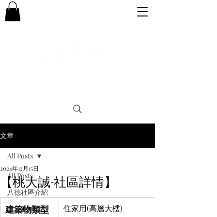
專業。誠信。可靠。團結
文章
All Posts
2024年12月15日
All Posts
【桃大誠-社區詳情】
八德社區介紹
建築物類型
住家用(高層大樓)
購屋小知識