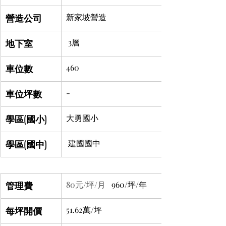
營造公司
新家坡營造
地下室
 3層
車位數
460
車位坪數
-
學區(國小)
大勇國小
學區(國中)
建國國中
管理費
80元/坪/月 
  960/坪/年
每坪開價
51.62萬/坪