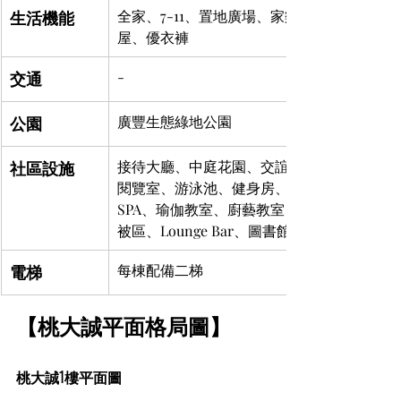
生活機能
全家、7-11、置地廣場、家樂福、特力
屋、優衣褲
交通
-
公園
廣豐生態綠地公園
社區設施
接待大廳、中庭花園、交誼廳、會議室、
閱覽室、游泳池、健身房、親子遊戲區、
SPA、瑜伽教室、廚藝教室、信箱區、曬
被區、Lounge Bar、圖書館
電梯
每棟配備二梯
【桃大誠平面格局圖】
桃大誠1樓平面圖