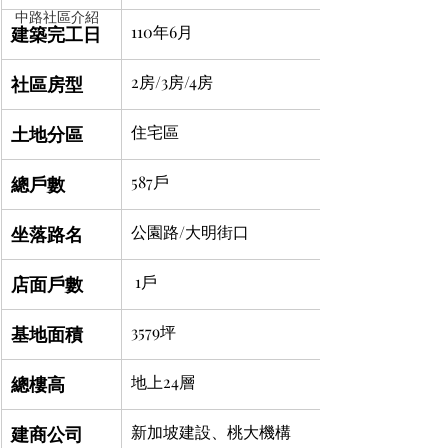
中路社區介紹
建築完工日
110年6月
社區房型
2房/3房/4房
土地分區
住宅區
總戶數
587戶
坐落路名
公園路/大明街口
店面戶數
 1戶
基地面積
3579坪
總樓高
地上24層
建商公司
新加坡建設、桃大機構