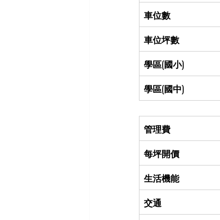
車位數
車位坪數
學區(國小)
學區(國中)
管理費
每坪開價
生活機能
交通