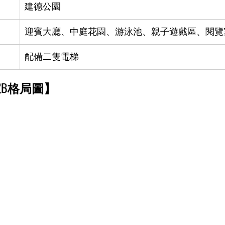
建德公園
迎賓大廳、中庭花園、游泳池、親子遊戲區、閱覽
配備二隻電梯
【麗寶大藝術家B格局圖】	