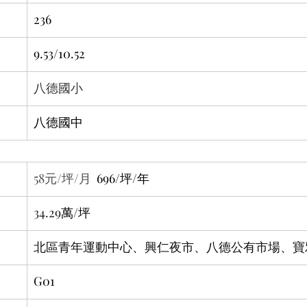
236
9.53/10.52
八德國小
八德國中
58元/坪/月
  696/坪/年
34.29
萬/坪
北區青年運動中心、興仁夜市、八德公有市場、寶
G01