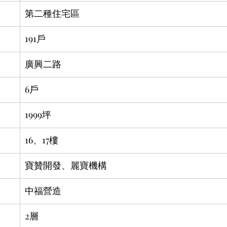
第二種住宅區
191戶
廣興二路
6戶
1999坪
16、17樓
寶贊開發、麗寶機構
中福營造
2層