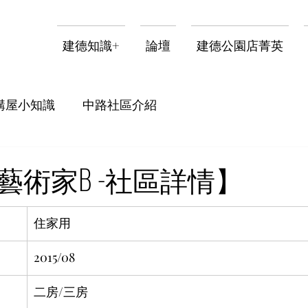
建德知識+
論壇
建德公園店菁英
購屋小知識
中路社區介紹
藝術家B -社區詳情】
住家用
2015/08
二房/三房