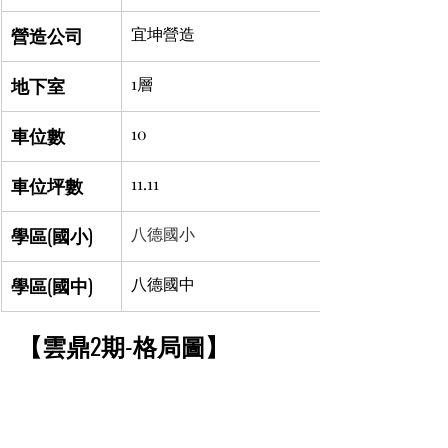
營造公司
宜坤營造
地下室
1層
車位數
10
車位坪數
11.11
學區(國小)
八德國小
學區(國中)
八德國中
【雲鼎2期-格局圖】	