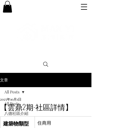
專業。誠信。可靠。團結
文章
All Posts
2025年10月1日
All Posts
【雲鼎2期-社區詳情】
八德社區介紹
建築物類型
住商用
購屋小知識