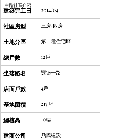
中路社區介紹
建築完工日
2014/04 
社區房型
三房/四房
土地分區
第二種住宅區	
總戶數
12戶
坐落路名
豐德一路
店面戶數
4戶
基地面積
217 坪
總樓高
10樓
建商公司
鼎騰建設