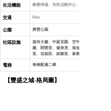
生活機能
棒壘球場、市民活動中心、7-11
交通
G02
公園
興豐公園
社區設施
接待大廳、中庭花園、空中花園、交誼
廳、閱覽室、健身房、瑜伽教室、廚藝教
室、信箱區、娛樂室、家教教室、桌遊室
電梯
每棟配備二梯
【豐盛之城-格局圖】	