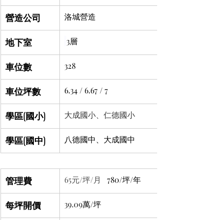
營造公司
洛城營造
地下室
3層
車位數
328
車位坪數
6.34 / 6.67 / 7
學區(國小)
大成國小、仁德國小
學區(國中)
八德國中、大成國中
管理費
65元/坪/月 
  780/坪/年
每坪開價
39.09
萬/坪