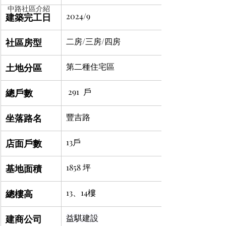
中路社區介紹
建築完工日
2024/9
社區房型
二房/三房/四房
土地分區
第二種住宅區
總戶數
 291  戶
坐落路名
豐吉路
店面戶數
13戶
基地面積
1858 坪
總樓高
13、14樓
建商公司
益騏建設