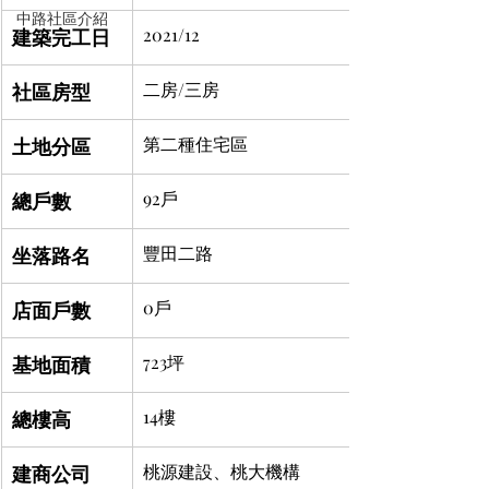
中路社區介紹
建築完工日
2021/12
社區房型
二房/三房
土地分區
第二種住宅區
總戶數
92戶
坐落路名
豐田二路
店面戶數
0戶
基地面積
723坪
總樓高
14樓
建商公司
桃源建設、桃大機構