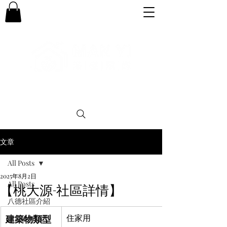
專業。誠信。可靠。團結
文章
All Posts
2025年8月2日
All Posts
【桃大源-社區詳情】
八德社區介紹
建築物類型
住家用
購屋小知識