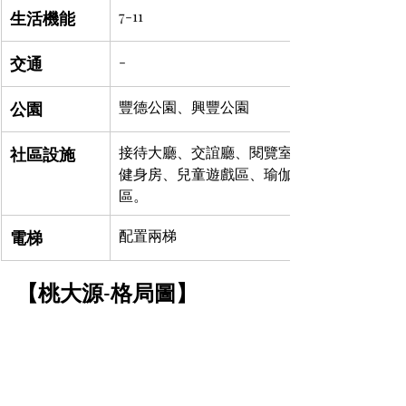
生活機能
7-11
交通
-
公園
豐德公園、興豐公園
社區設施
接待大廳、交誼廳、閱覽室、中庭花園、
健身房、兒童遊戲區、瑜伽教室、信箱
區。
電梯
配置兩梯
【桃大源-格局圖】	