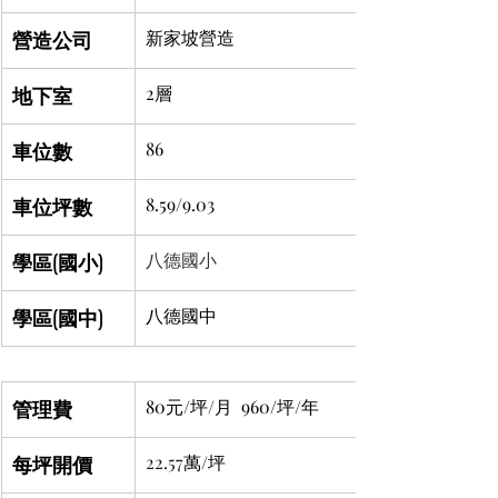
營造公司
新家坡營造
地下室
2層
車位數
86
車位坪數
8.59/9.03
學區(國小)
八德國小
學區(國中)
八德國中
管理費
80元/坪/月  960/坪/年
每坪開價
22.57
萬/坪