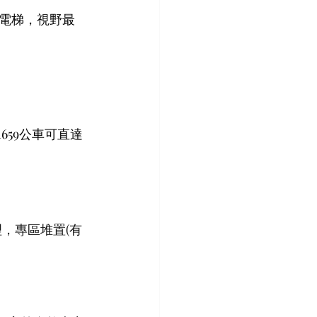
觀電梯，視野最
659公車可直達
，專區堆置(有