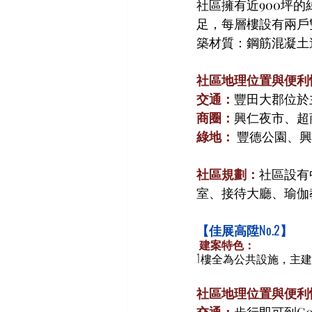
社區擁有近900坪
足，每層樓設有兩戶
築材質：鋼筋混凝土
社區地理位置與便利
交通：
豐田大郡位於
商圈：
興仁夜市、超
綠地：
 豐德公園、
社區規劃：
社區設有
室、接待大廳、瑜伽
【佳展高陞No.2】
 建案特色：
1樓全為公共設施，主
社區地理位置與便利
交通：
步行即可到G0