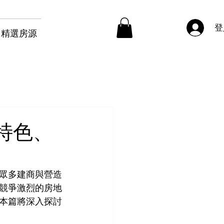
登
精選房源
特色、
眾多建商與營造
競爭激烈的房地
本篇將深入探討