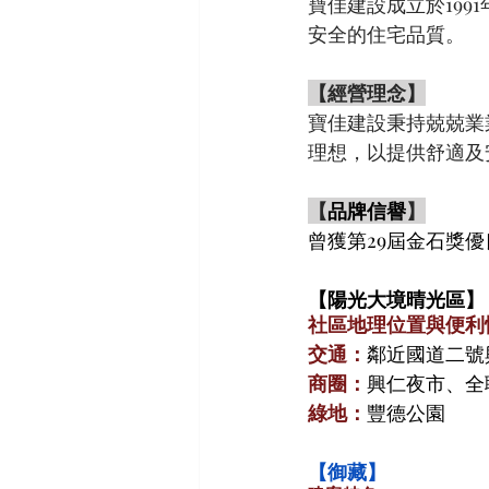
寶佳建設成立於199
安全的住宅品質。
【經營理念】
寶佳建設秉持兢兢業
理想，以提供舒適及
【
品牌信譽
】
曾獲第29屆金石獎
【陽光大境晴光區】
社區地理位置與便利
交通：
鄰近國道二號
商圈：
興仁夜市、全
綠地：
豐德公園
【御藏】