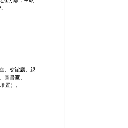
透。
室、交誼廳、親
瀑、圖書室、
堆置）。