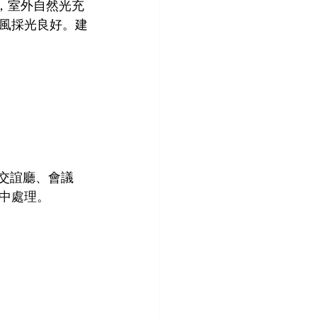
，室外自然光充
風採光良好。建
交誼廳、會議
中處理。