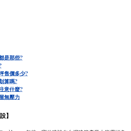
都是那些?
?
坪售價多少?
划算嗎?
注意什麼?
屋無壓力
建設】