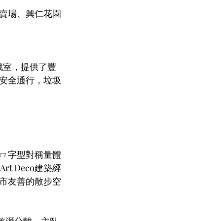
賣場、興仁花園
戲室，提供了豐
安全通行，垃圾
ㄇ字型對稱量體
 Deco建築經
市友善的散步空
乾溼分離，主臥