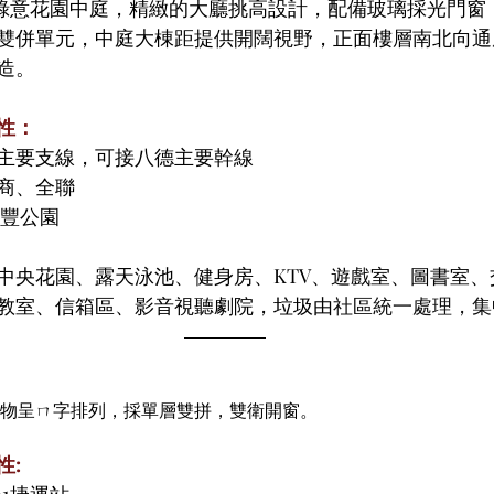
的綠意花園中庭，精緻的大廳挑高設計，配備玻璃採光門窗
雙併單元，中庭大棟距提供開闊視野，正面樓層南北向通
造。
性：
主要支線，可接八德主要幹線
商、全聯
興豐公園
中央花園、露天泳池、健身房、KTV、遊戲室、圖書室、
教室、信箱區、影音視聽劇院，垃圾由
社區統一處理，集
建物呈ㄇ字排列，採單層雙拼，雙衛開窗。
性:
1捷運站