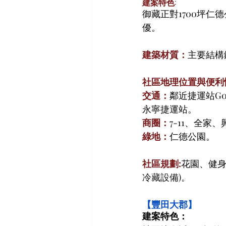
建案特色:
御藏正對1700坪
優。
建築材質：
主要結構
社區地理位置與便利
交通：
鄰近捷運站G
永寧捷運站。
商圈：
7-11、全家
綠地：
仁德公園。
社區規劃:
花園、健
冷藏設備)。
【豐田大郡】
建案特色：