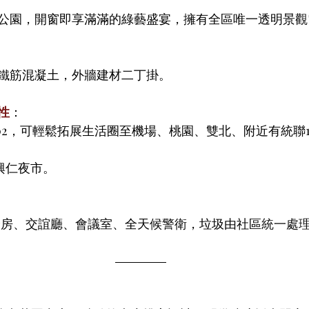
仁德公園，開窗即享滿滿的綠藝盛宴，擁有全區唯一透明景
鐵筋混凝土，外牆建材二丁掛。
性
：
02，可輕鬆拓展生活圈至機場、桃園、雙北、附近有統聯1
、興仁夜市。
身房、交誼廳、會議室、全天候警衛，垃圾由社區
統一處理