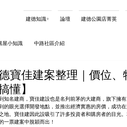
建德知識+
論壇
建德公園店菁英
購屋小知識
中路社區介紹
4八德寶佳建案整理｜價位、
搞懂】
到知名建商，寶佳建設也是名列前茅的大建商，旗下擁有
到的眼光選擇開發地點，並推出經濟實惠的房價，成功在
之地。寶佳建因此設吸引了許多投資者和購房者的目光。
的一票建案中脫穎而出！