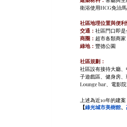
衛浴使用HCG免治
社區地理位置與便利
交通：
社區門口即是
商圈：
超市各類商家
綠地：
豐德公園
社區規劃：
社區設有接待大廳、
子遊戲區、健身房、
Lounge bar、
上述為近10年的建
【
綠光城市美樹館
、