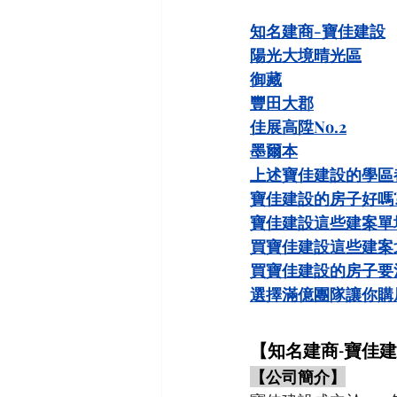
知名建商-寶佳建設
陽光大境晴光區
御藏
豐田大郡
佳展高陞No.2
墨爾本
上述寶佳建設的學區
寶佳建設的房子好嗎
寶佳建設這些建案單
買寶佳建設這些建案
買寶佳建設的房子要
選擇滿億團隊讓你購
【知名建商-寶佳
【公司簡介】