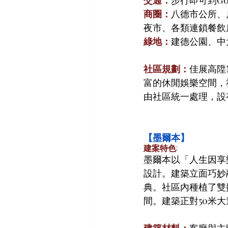
商圈：
八德市公所、
夜市、各類連鎖餐飲
綠地：
建德公園、中
社區規劃：
佳展高陞
富的休閒娛樂空間，
由社區統一處理，設
【墨爾本】
建案特色:
墨爾本以「人生因享
設計。建築立面巧妙融
典。社區內種植了雙
間。建築正對50米
建築材料：
客廳與主