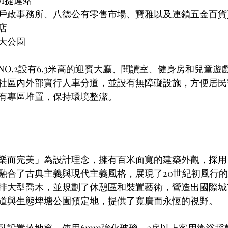
戶政事務所、八德公有零售市場、寶雅以及連鎖五金百貨
店
大公園
NO.2設有6.3米高的迎賓大廳、閱讀室、健身房和兒童遊
社區內外部實行人車分道，並設有無障礙設施，方便居民
有專區堆置，保持環境整潔。
樂而完美」為設計理念，擁有百米面寬的建築外觀，採用
合了古典主義與現代主義風格，展現了20世紀初風行的Art
排大型喬木，並規劃了休憩區和裝置藝術，營造出國際城
大道與生態埤塘公園預定地，提供了寬廣而永恆的視野。
臥設置落地窗，使用6mm強化玻璃，3房以上客用衛浴採