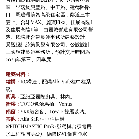
區，坐落於興豐路、中正路、建德路路
口，周邊環境為高級住宅區，鄰近三本
雲上、合雄MAX、麗寶Fika、佳展高陞I
及佳展高陞II等，由國城營造有限公司營
造、拓璞聯合建築師事務所建築設計、
景觀設計綠第景觀有限公司、公設設計
王國輝建築師事務所，預計交屋時間為
2024年第三、四季度。
建築材料：
結構：
RC構造，配備Alfa Safe柱中柱系
統。
廚具：
亞細亞國際廚具、林內。
衛浴：
TOTO免治馬桶、Venus。
鋁窗：
YKK氣密窗、Low-E雙層玻璃。
其他：
Alfa Safe柱中柱結構
&PITCHMASTIC PmB (號稱與台積電房
水工程相同等級)、德國BWT倍世淨水