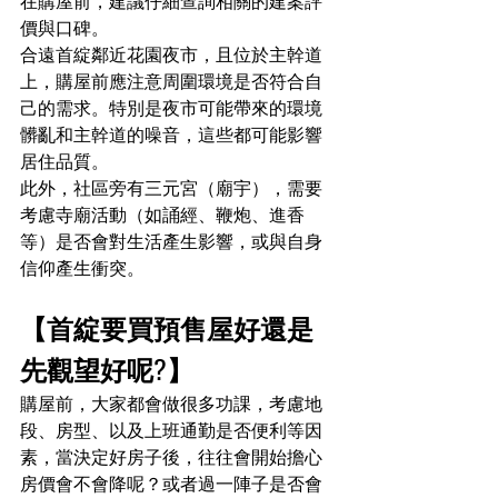
在購屋前，建議仔細查詢相關的建案評
價與口碑。
合遠首綻鄰近花園夜市，且位於主幹道
上，購屋前應注意周圍環境是否符合自
己的需求。特別是夜市可能帶來的環境
髒亂和主幹道的噪音，這些都可能影響
居住品質。
此外，社區旁有三元宮（廟宇），需要
考慮寺廟活動（如誦經、鞭炮、進香
等）是否會對生活產生影響，或與自身
信仰產生衝突。
【首綻要買預售屋好還是
先觀望好呢?】
購屋前，大家都會做很多功課，考慮地
段、房型、以及上班通勤是否便利等因
素，當決定好房子後，往往會開始擔心
房價會不會降呢？或者過一陣子是否會