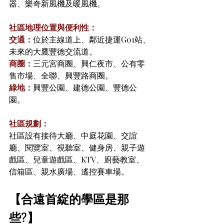
器、樂奇新風機及暖風機。
社區地理位置與便利性：
交通：
位於主線道上、鄰近捷運G01站、
未來的大鷹豐德交流道。
商圈：
三元宮商圈、興仁夜市、公有零
售市場、全聯、興豐路商圈。
綠地：
興豐公園、建德公園、豐德公
園。
社區規劃：
社區設有接待大廳、中庭花園、交誼
廳、閱覽室、視聽室、健身房、親子遊
戲區、兒童遊戲區、KTV、廚藝教室、
信箱區、親水廣場、遙控賽車場。
【合遠首綻的學區是那
些?】