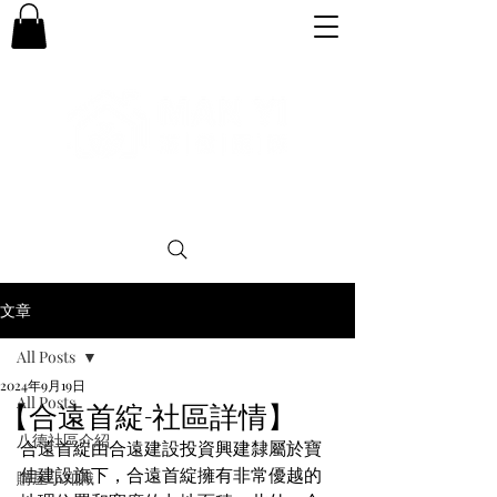
專業。誠信。可靠。團結
文章
All Posts
2024年9月19日
All Posts
【合遠首綻-社區詳情】
八德社區介紹
合遠首綻由合遠建設投資興建隸屬於寶
佳建設旗下，合遠首綻擁有非常優越的
購屋小知識