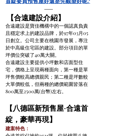
首綻要買預售屋好還是先觀望好呢?
【合遠建設介紹】
合遠建設是寶佳機構中的一個認真負責
且穩定求上的建設品牌，於97年03月05
日創立。公司主要在桃園市發展，專注
於中高級住宅區的建設。部分項目的單
坪價位突破了40萬大關。
合遠建設主要提供小坪數和店面型住
宅，價格上呈現兩種面向，第一種是單
坪售價較高總價親民；第二種是坪數較
大單價較低，但兩種的總價範圍皆落在
800萬至2500萬(台幣)左右。
【八德區新預售屋-合遠首
綻，豪華再現】
建案特色：
合遠首綻佔地約2521坪，位於桃園八德