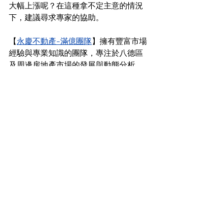
大幅上漲呢？在這種拿不定主意的情況
下，建議尋求專家的協助。
【
永慶不動產-滿億團隊
】擁有豐富市場
經驗與專業知識的團隊，專注於八德區
及周邊房地產市場的發展與動態分析。
滿億團隊成員皆透過專業的訓練，擁有
扎實的專業背景，秉持客戶至上的服務
精神，致力於提供全方位的買賣諮詢和
完善的交易流程。無論是市場趨勢分
析、社區建案介紹，還是針對個別需求
的量身方案，滿億團隊皆以細膩的服務
和穩健的專業深受客戶信賴。永慶不動
產-滿億團隊深諳八德區的發展趨勢，能
夠提供專業建議，幫助您對未來的房價
走勢有更清晰的認識，使購物流程更安
心。
合遠首綻作為寶佳旗下的建案，擁有優
越的地理位置、完善的生活機能及高端