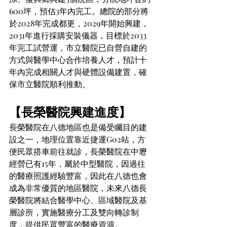
600坪，預估3年內完工。總院的部分將
於2028年完成都更，2029年開始興建，
2031年進行採購安裝儀器，目標於2033
年完工試營運，市立醫院已自營自建的
方式與醫學中心合作培養人才，預計十
年內完成相關人才與硬體設備建置，確
保市立醫院順利推動。
【長榮醫院興建進度】
長榮醫院在八德地區也是備受矚目的建
設之一，地理位置靠近捷運G02站，方
便民眾搭車前往就診，長榮醫院在中壢
經營已有15年，屬於中型醫院，因過往
的醫療照護經驗豐富，因此在八德也會
成為非常優質的地區醫院，未來八德長
榮醫院將結合醫學中心、區域醫院及基
層診所，實施醫療分工及雙向轉診制
度，提供民眾豐富的醫療資源。