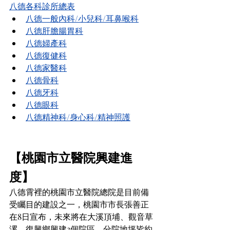
八德各科診所總表
八德一般內科/小兒科/耳鼻喉科
八德肝膽腸胃科
八德婦產科
八德復健科
八德家醫科
八德骨科
八德牙科
八德眼科
八德精神科/身心科/精神照護
【桃園市立醫院興建進
度】
八德霄裡的桃園市立醫院總院是目前備
受矚目的建設之一，桃園市市長張善正
在8日宣布，未來將在大溪頂埔、觀音草
漯、復興鄉興建3個院區，分院地坪皆約