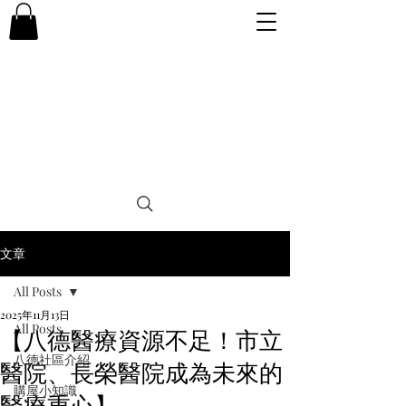
專業。誠信。可靠。團結
文章
All Posts
2025年11月13日
All Posts
【八德醫療資源不足！市立
八德社區介紹
醫院、長榮醫院成為未來的
購屋小知識
醫療重心】