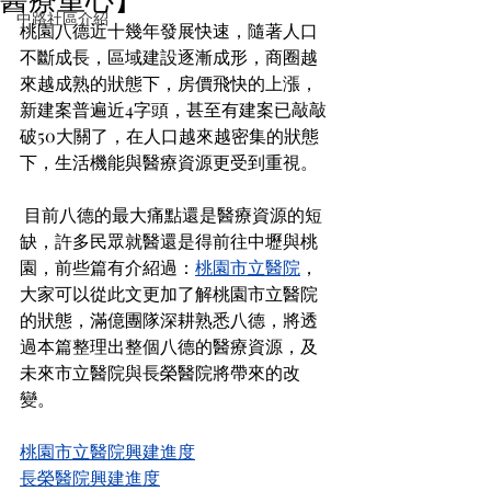
中路社區介紹
桃園八德近十幾年發展快速，隨著人口
不斷成長，區域建設逐漸成形，商圈越
來越成熟的狀態下，房價飛快的上漲，
新建案普遍近4字頭，甚至有建案已敲敲
破50大關了，在人口越來越密集的狀態
下，生活機能與醫療資源更受到重視。
 目前八德的最大痛點還是醫療資源的短
缺，許多民眾就醫還是得前往中壢與桃
園，前些篇有介紹過：
桃園市立醫院
，
大家可以從此文更加了解桃園市立醫院
的狀態，滿億團隊深耕熟悉八德，將透
過本篇整理出整個八德的醫療資源，及
未來市立醫院與長榮醫院將帶來的改
變。
桃園市立醫院興建進度
長榮醫院興建進度