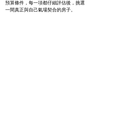
預算條件，每一項都仔細評估後，挑選
一間真正與自己氣場契合的房子。
你在找八德的房子嗎?歡迎指名滿億團
隊，我們將竭盡所能為您介紹房屋，選