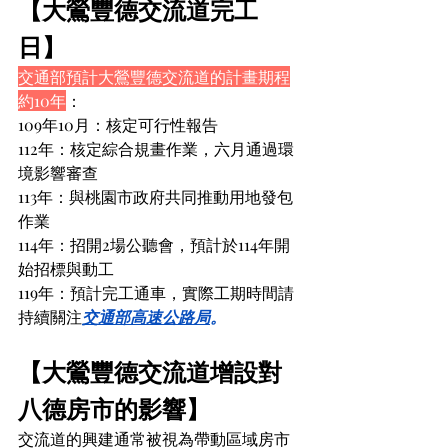
【大鶯豐德交流道完工
日】
交通部預計大鶯豐德交流道的計畫期程
約10年
：
109年10月：核定可行性報告
112年：核定綜合規畫作業，六月通過環
境影響審查
113年：與桃園市政府共同推動用地發包
作業
114年：招開2場公聽會，預計於114年開
始招標與動工
119年：預計完工通車，實際工期時間請
持續關注
交通部高速公路局
。
【大鶯豐德交流道增設對
八德房市的影響】
交流道的興建通常被視為帶動區域房市