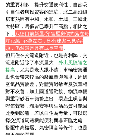
的重要利多，提升交通便利性，自然吸
引自住者與投資客的進駐，北二高沿線
房市熱區有中和、永和、土城、三峽北
大特區，房價皆已攀升至高點，相比之
下，
八德目前新屋/預售屋房價約落在每
坪42萬~48萬左右，部分建案已見5字
頭，仍然還是具有成長空間
。
但居住在交流道附近，也是有利弊，交
流道附近除了車流量大，
外出風險隨之
提高
，尤其是老人跟小孩，車輛密集通
勤也會帶來較高的廢氣量與溫度，周邊
空氣品質較差，對體質過敏者及孩童相
對不友善，加上國道通勤族、物流車輛
與重型砂石車頻繁進出，易產生噪音與
鳴笛聲響，環境安寧與生活品質可能因
此受到影響，若以自住為考量，可以選
擇交流道周邊機能便利而非正臨之處，
搭配中高樓層、氣密隔音等條件，也是
個不錯的選擇。