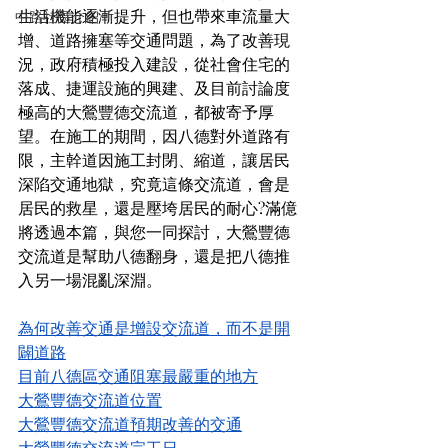
生活機能逐漸提升，但也帶來車流量大
中路社區介紹
增、道路擁塞等交通問題，為了改善現
況，政府積極投入建設，從社會住宅的
落成、捷運設施的興建、及目前討論度
極高的大鶯豐德交流道，都被寄予厚
望。在施工的期間，因八德對外道路有
限，主幹道因施工封閉、縮道，讓居民
深陷交通地獄，究竟這條交流道，會是
居民的救星，還是壓垮居民的耐心?滿億
將透過本篇，與您一同探討，大鶯豐德
交流道是幫助八德翻身，還是把八德推
入另一場混亂深淵。
為何改善交通是增設交流道，而不是開
闢道路
目前八德區交通阻塞最嚴重的地方
大鶯豐德交流道位置
大鶯豐德交流道預期改善的交通
大鶯豐德交流道完工日