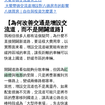
 大鶯豐德交流道增設對八德房市的影響
八德買房｜自住與投資怎麼選？
【為何改善交通是增設交
流道，而不是開闢道路】
我相信很多人都有這個疑問，為什麼不
直接開闢新道路，要這樣大費周章，以
實際面來看，增設交流道確實能有效舒
緩跨區域的車流，讓長距離的車輛可以
快速上國道，舒緩市區的車輛。
開闢道路看似能夠分散車輛，但因為
紅
綠燈
與
地形
的受限，只是將壅塞搬到另
一條路上，變成兩條路都塞車。
當然，增設交流道也不是萬靈丹。如果
配套措施不完善，交流道可能只是將市
區的壅塞移到國道上，讓高速公路在尖
峰時段成為「大型停車場」，失去快速