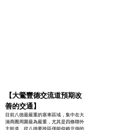
【大鶯豐德交流道預期改
善的交通】
目前八德最嚴重的塞車區域，集中在大
湳商圈周圍最為嚴重，尤其是四條聯外
主幹道，從八德要跨區僅能仰賴北側的