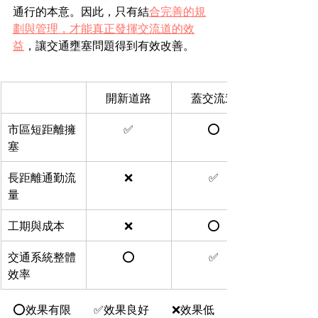
通行的本意。因此，只有
結
合完善的規
劃與管理，才能真正發揮交流道的效
益
，讓交通壅塞問題得到有效改善。
開新道路
蓋交流道
市區短距離擁
✅
⭕
塞
長距離通勤流
❌
✅
量
工期與成本
❌
⭕
交通系統整體
⭕
✅
效率
⭕效果有限　　✅效果良好　　❌效果低