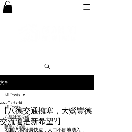
專業。誠信。可靠。團結
文章
All Posts
2025年7月27日
All Posts
【八德交通擁塞，大鶯豐德
八德社區介紹
交流道是新希望?】
購屋小知識
桃園八德發展快速，人口不斷地湧入，