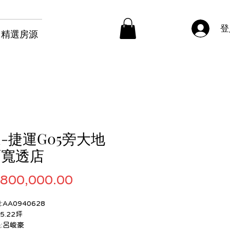
登
精選房源
-捷運G05旁大地
面寬透店
價
,800,000.00
格
AA0940628
5.22坪
:呂峻豪