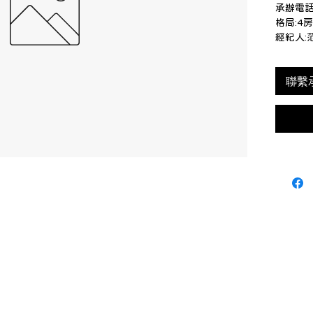
承辦電話:
格局:4
經紀人:
聯繫承