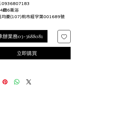
0936807183
房4廳6衛浴
范均豪(107)桃市經字第001689號
辦業務03-3688081
立即購買