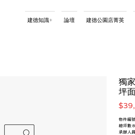
建德知識+
論壇
建德公園店菁英
獨家
坪
$39
物件編號:
總坪數:8
承辦人員