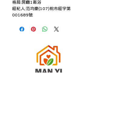
格局:房廳1衛浴
經紀人:范均豪(107)桃市經字第
001689號
關於我們
滿億
會員
滿億知識+
滿億群組
建德店菁英
滿億
論壇