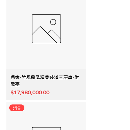
獨家-竹風鳳凰精美裝潢三房車-附
露臺
價格
$17,980,000.00
銷售