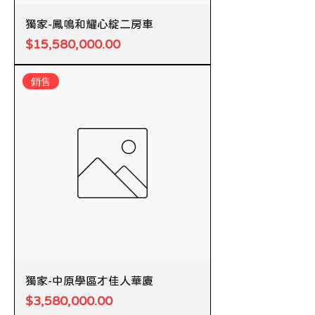
獨家-鳳鳴和耀心綻二房車
價格
$15,580,000.00
銷售
獨家-中原學區才佳人華廈
價格
$3,580,000.00