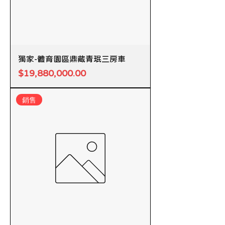
獨家-體育園區鼎藏青珉三房車
價格
$19,880,000.00
銷售