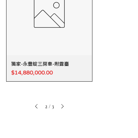
獨家-永豐綻三房車-附露臺
價格
$14,880,000.00
2
/
3