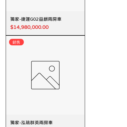
獨家-捷運G02益麒兩房車
價格
$14,980,000.00
銷售
獨家-泓瑞群英兩房車