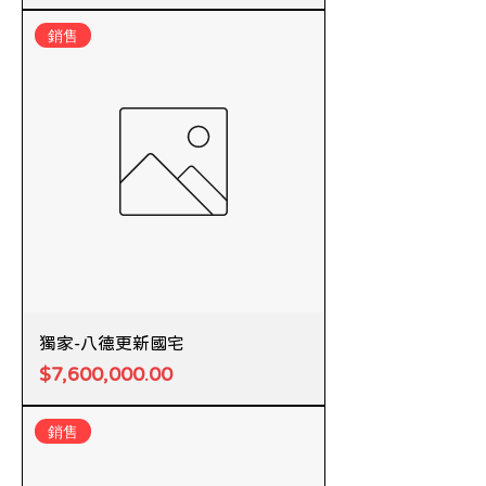
銷售
獨家-八德更新國宅
價格
$7,600,000.00
銷售