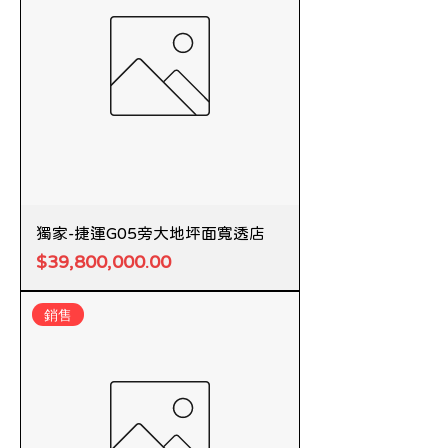
獨家-捷運G05旁大地坪面寬透店
價格
$39,800,000.00
銷售