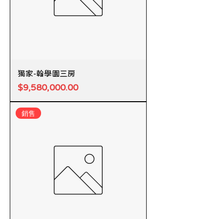
獨家-翰學園三房
價格
$9,580,000.00
銷售