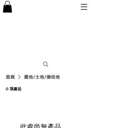
專業。誠信。可靠。團結
首頁
農地/土地/徵收地
0 項產品
此處尚無產品......