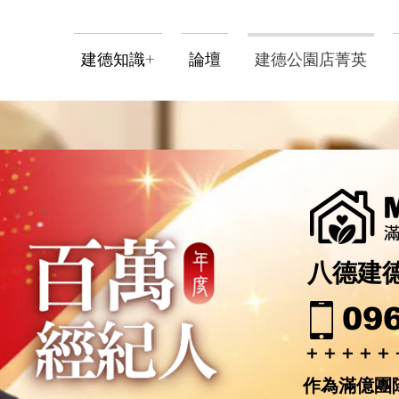
建德知識+
論壇
建德公園店菁英
八德建
096
＋＋＋＋＋
作為滿億團