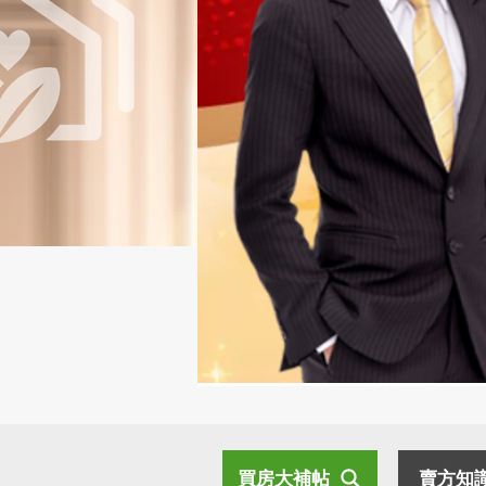
買房大補帖
賣方知