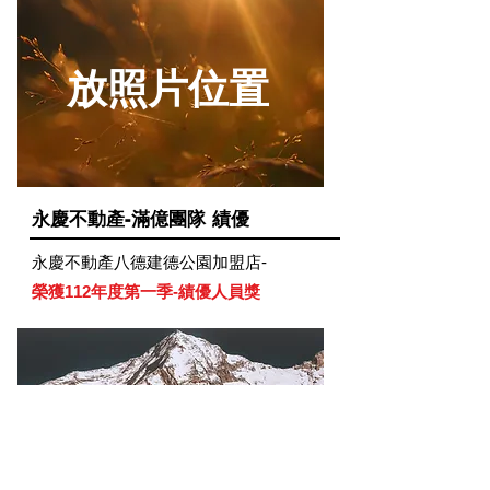
放照片位置
永慶不動產-滿億團隊 績優
永慶不動產八德建德公園加盟店-
榮獲112年度第一季-績優人員獎
放照片位置