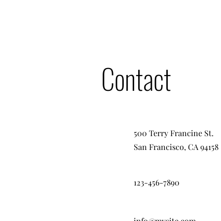
Contact
500 Terry Francine St.
San Francisco, CA 94158
123-456-7890
info@mysite.com