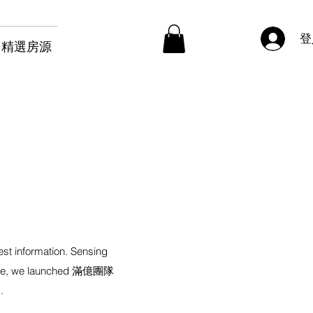
登
精選房源
test information. Sensing
ensive, we launched 滿億團隊
.