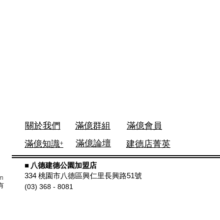
關於我們
滿億群組
滿億
會員
滿億
論壇
滿億知識+
建德店菁英
■ 八德建德公園加盟店
334 桃園市八德區興仁里長興路51號
m
有
(03) 368 - 8081