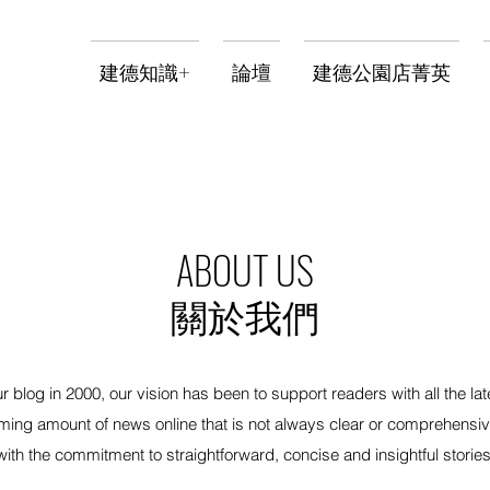
建德知識+
論壇
建德公園店菁英
ABOUT US
關於我們
ur blog in 2000, our vision has been to support readers with all the la
elming amount of news online that is not always clear or compreh
with the commitment to straightforward, concise and insightful stories