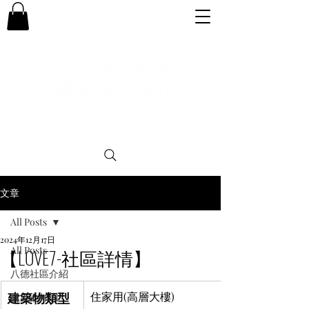
專業。誠信。可靠。團結
文章
All Posts
2024年12月17日
All Posts
【LOVE7-社區詳情】
八德社區介紹
建築物類型
住家用(高層大樓)
購屋小知識