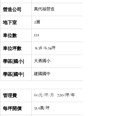
營造公司
萬代福營造
地下室
2層
車位數
121
車位坪數
 9.38 /6.34坪
學區(國小)
大勇國小
學區(國中)
建國國中
管理費
60元/坪/月 
  720/坪/年
每坪開價
31.1萬/坪