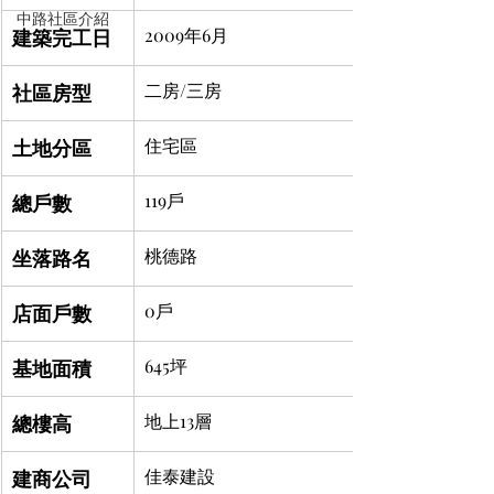
中路社區介紹
建築完工日
2009年6月
社區房型
二房/三房 
土地分區
住宅區
總戶數
119戶 
坐落路名
桃德路
店面戶數
0戶
基地面積
645坪
總樓高
地上13層
建商公司
佳泰建設