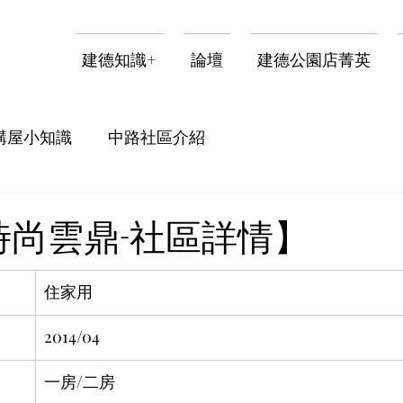
建德知識+
論壇
建德公園店菁英
購屋小知識
中路社區介紹
時尚雲鼎-社區詳情】
住家用
2014/04 
一房/二房