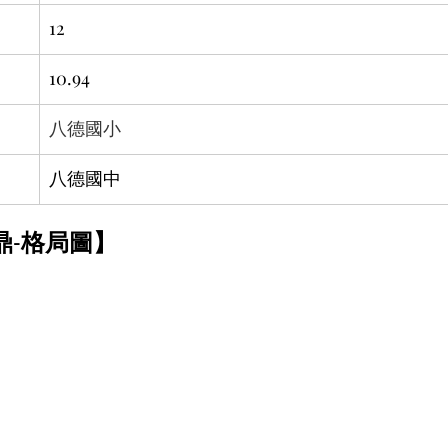
12
10.94
八德國小
八德國中
【雲鼎3時尚雲鼎-格局圖】	