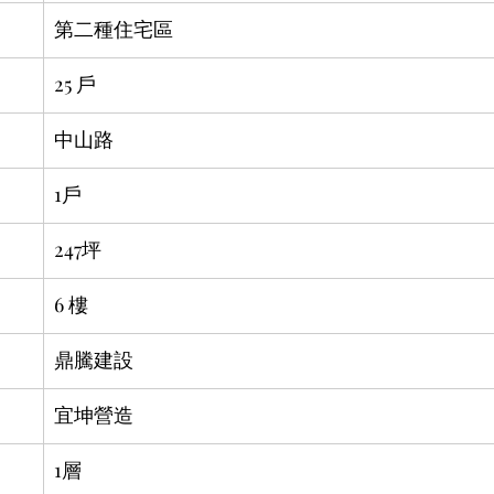
第二種住宅區	
25 戶
中山路
1戶
247坪
6 樓
鼎騰建設
宜坤營造
1層