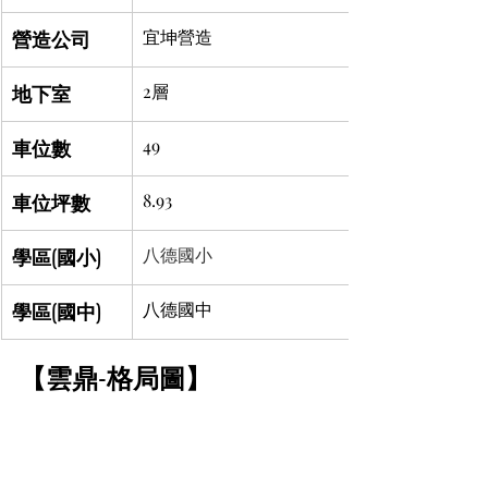
營造公司
宜坤營造
地下室
2層
車位數
49
車位坪數
8.93
學區(國小)
八德國小
學區(國中)
八德國中
【雲鼎-格局圖】	