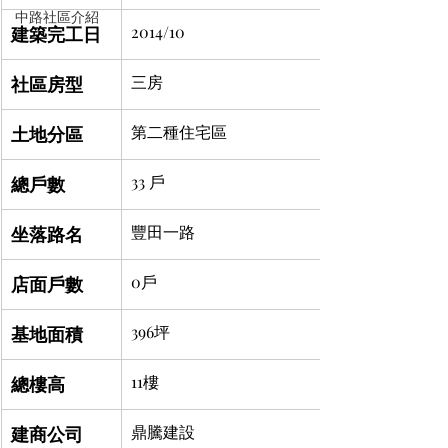
中路社區介紹
建築完工日
2014/10
社區房型
三房
土地分區
第二種住宅區	
總戶數
33 戶
坐落路名
豐田一路
店面戶數
0戶
基地面積
396坪
總樓高
11樓
建商公司
鼎騰建設