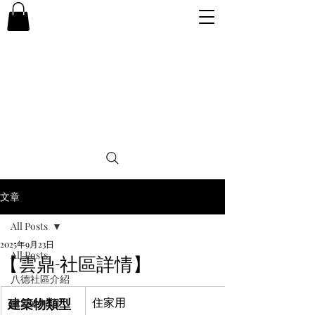
專業。誠信。可靠。團結
文章
All Posts
2025年9月23日
All Posts
【雲鼎-社區詳情】
八德社區介紹
建築物類型
住家用
購屋小知識