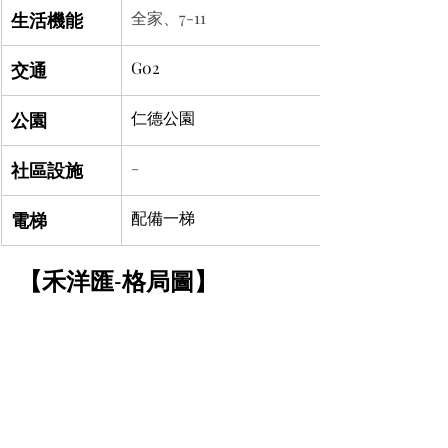
生活機能
全家、7-11
交通
G02 
公園
仁德公園
社區設施
-
電梯
配備一梯
【禾洋匯-格局圖】