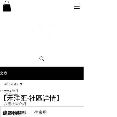
專業。誠信。可靠。團結
文章
All Posts
2025年4月1日
All Posts
【禾洋匯-社區詳情】
八德社區介紹
建築物類型
住家用
購屋小知識