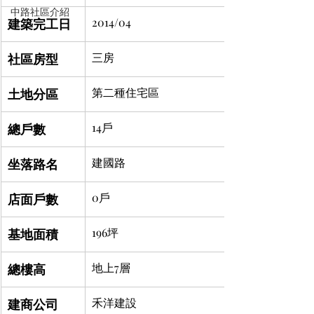
中路社區介紹
建築完工日
2014/04
社區房型
三房
土地分區
第二種住宅區
總戶數
14戶
坐落路名
建國路
店面戶數
0戶
基地面積
196坪
總樓高
地上7層
建商公司
禾洋建設