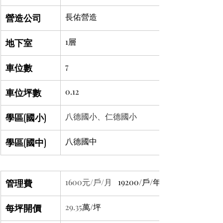
營造公司
長佑營造
地下室
1層
車位數
7
車位坪數
0.12
學區(國小)
八德國小、仁德國小
學區(國中)
八德國中
管理費
1600元/戶/月 
  19200/戶/年
每坪開價
29.35
萬/坪