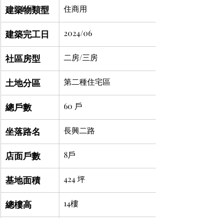
建築物類型
中路社區介紹
住商用
建築完工日
2024/06
社區房型
二房/三房
土地分區
第二種住宅區
總戶數
60 戶
坐落路名
長興二路
店面戶數
8戶
基地面積
424 坪
總樓高
14樓