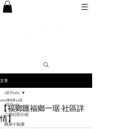
專業。誠信。可靠。團結
文章
All Posts
2025年8月22日
All Posts
【福鄉匯福鄉一琚-社區詳
八德社區介紹
情】
購屋小知識