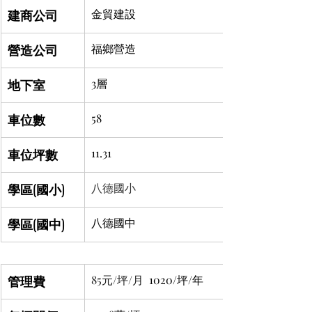
建商公司
金貿建設
營造公司
福鄉營造
地下室
3層
車位數
58
車位坪數
11.31
學區(國小)
八德國小
學區(國中)
八德國中
管理費
85元/坪/月 
 1020/坪/年