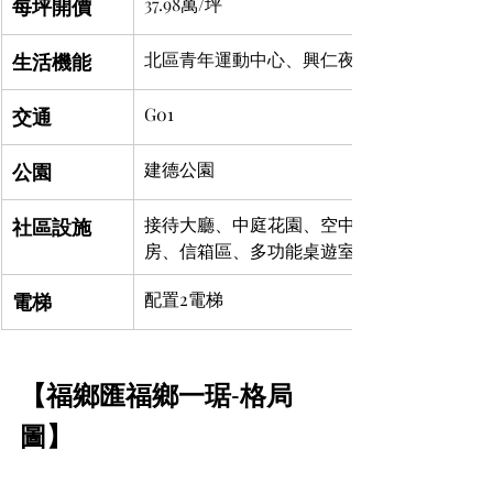
每坪開價
37.98
萬/坪
生活機能
北區青年運動中心、興仁夜市
交通
G01
公園
建德公園
社區設施
接待大廳、中庭花園、空中花園、健身
房、信箱區、多功能桌遊室
電梯
配置2電梯
【福鄉匯福鄉一琚-格局
圖】	