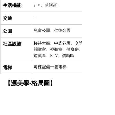
生活機能
7-11、萊爾富、
交通
-
公園
兒童公園、仁德公園
社區設施
接待大廳、中庭花園、交誼廳、會議室、
閱覽室、視聽室、健身房、桌球室、親子
遊戲區、KTV、信箱區
電梯
每棟配備一隻電梯
【源美學-格局圖】	