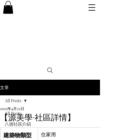
專業。誠信。可靠。團結
文章
All Posts
2025年4月22日
All Posts
【源美學-社區詳情】
八德社區介紹
建築物類型
住家用
購屋小知識