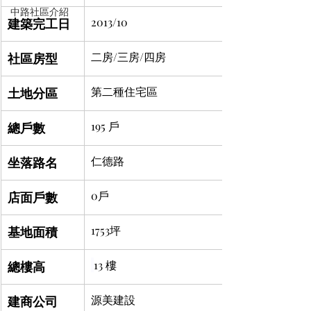
中路社區介紹
建築完工日
2013/10
社區房型
二房/三房/四房
土地分區
第二種住宅區
總戶數
195 戶
坐落路名
仁德路
店面戶數
0戶
基地面積
1753坪
總樓高
13 樓
建商公司
源美建設