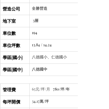
營造公司
全勝營造
地下室
3層
車位數
194
車位坪數
13.84 / 14.24
學區(國小)
八德國小、仁德國小
學區(國中)
八德國中
管理費
65元/坪/月 
  780/坪/年
每坪開價
34.17
萬/坪