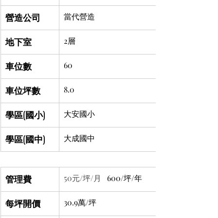
營造公司
當代營造
地下室
2層
車位數
60
車位坪數
8.0
學區(國小)
大安國小
學區(國中)
大成國中
管理費
50元/坪/月 
  600/坪/年
每坪開價
30.9萬/坪