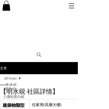
專業。誠信。可靠。團結
文章
All Posts
2025年1月1日
All Posts
【明水硯-社區詳情】
八德社區介紹
建築物類型
住家用(高層大樓)
購屋小知識