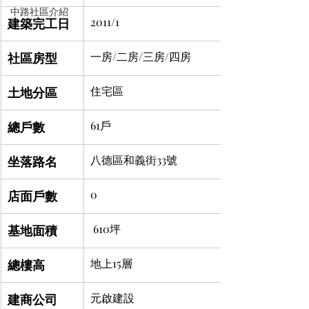
中路社區介紹
建築完工日
2011/1
社區房型
一房/二房/三房/四房
土地分區
住宅區
總戶數
61戶
坐落路名
八德區和義街33號
店面戶數
0
基地面積
 610坪
總樓高
地上15層
建商公司
元啟建設