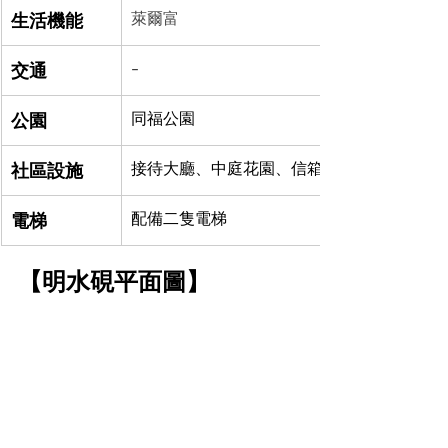
生活機能
萊爾富
交通
-
公園
同福公園
社區設施
接待大廳、中庭花園、信箱區、健身房
電梯
配備二隻電梯
【明水硯平面圖】