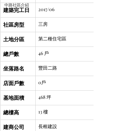
中路社區介紹
建築完工日
2017/06
社區房型
三房
土地分區
第二種住宅區
總戶數
46 戶
坐落路名
豐田二路
店面戶數
0戶
基地面積
468 坪
總樓高
13 樓
建商公司
長榕建設