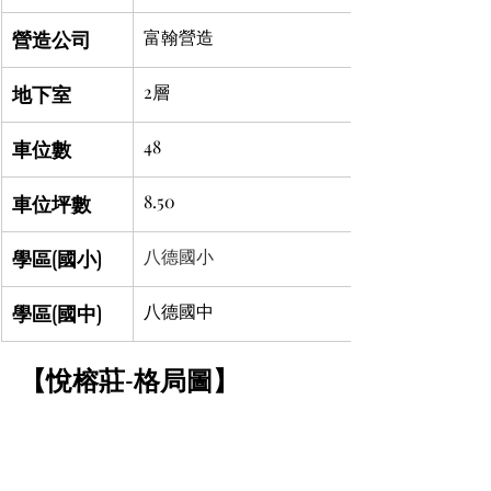
營造公司
富翰營造
地下室
2層
車位數
48
車位坪數
8.50
學區(國小)
八德國小
學區(國中)
八德國中
【悅榕莊-格局圖】	