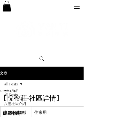
專業。誠信。可靠。團結
文章
All Posts
2025年9月9日
All Posts
【悅榕莊-社區詳情】
八德社區介紹
建築物類型
住家用
購屋小知識