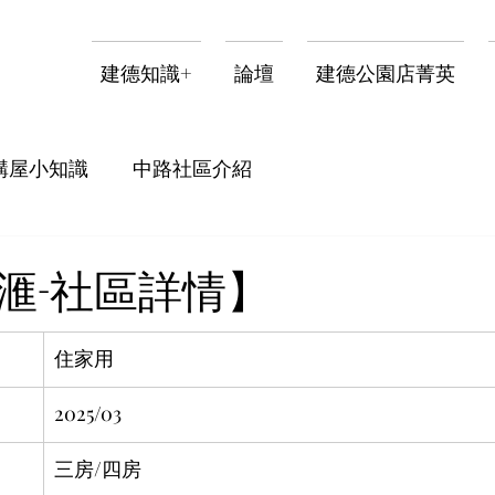
建德知識+
論壇
建德公園店菁英
購屋小知識
中路社區介紹
滙-社區詳情】
住家用
2025/03
三房/四房