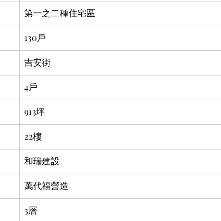
第一之二種住宅區
130戶
吉安街
4戶
913坪
22樓
和瑞建設
萬代福營造
3層