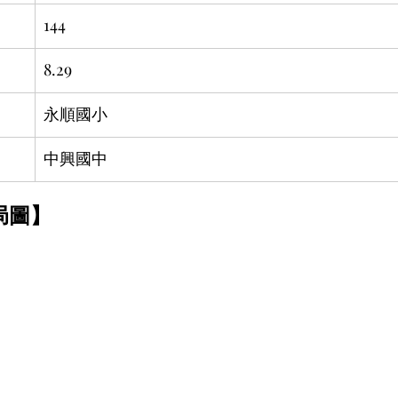
144
8.29
永順國小
中興國中
【大觀雲滙-格局圖】	