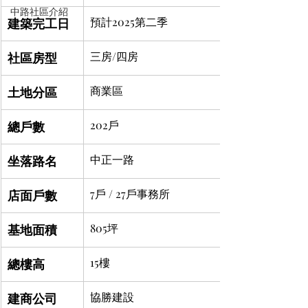
中路社區介紹
建築完工日
預計2025第二季
社區房型
三房/四房
土地分區
商業區
總戶數
202戶
坐落路名
中正一路
店面戶數
7戶 / 27戶事務所
基地面積
805坪
總樓高
15樓
建商公司
協勝建設