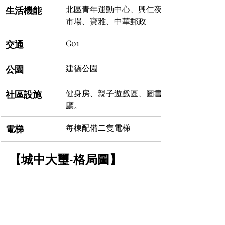
生活機能
北區青年運動中心、興仁夜市、八德公有
市場、寶雅、中華郵政
交通
G01
公園
建德公園
社區設施
健身房、親子遊戲區、圖書室、咖啡交誼
廳。
電梯
每棟配備二隻電梯
【城中大璽-格局圖】	