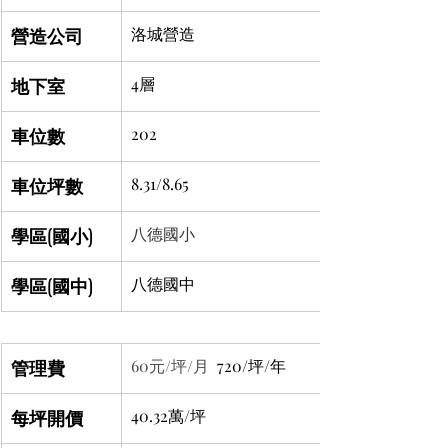
營造公司
洛城營造
地下室
4層
車位數
202
車位坪數
8.31/8.65
學區(國小)
八德國小
學區(國中)
八德國中
管理費
60元/坪/月
  720/坪/年
每坪開價
40.32萬/坪