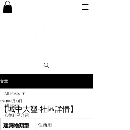
專業。誠信。可靠。團結
文章
All Posts
2025年6月25日
All Posts
【城中大璽-社區詳情】
八德社區介紹
建築物類型
住商用
購屋小知識