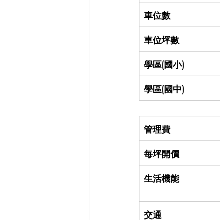
車位數
車位坪數
學區(國小)
學區(國中)
管理費
每坪開價
生活機能
交通