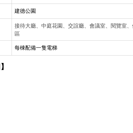
建德公園
接待大廳、中庭花園、交誼廳、會議室、閱覽室、
區
每棟配備一隻電梯
【合雄M-格局圖】	