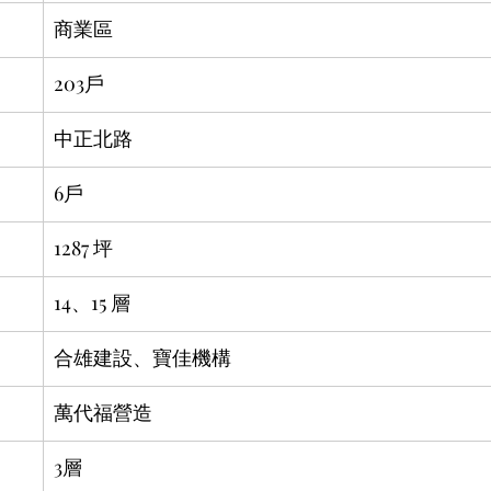
商業區
203戶
中正北路
6戶
1287 坪
14、15 層
合雄建設、寶佳機構
萬代福營造
3層