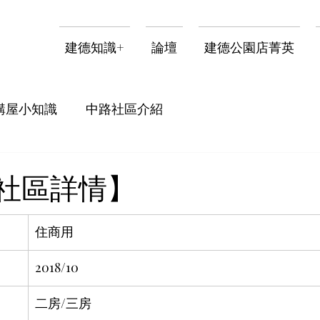
建德知識+
論壇
建德公園店菁英
購屋小知識
中路社區介紹
-社區詳情】
住商用
2018/10
二房/三房 