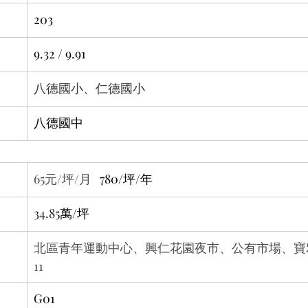
203
9.32 / 9.91
八德國小、仁德國小
八德國中
65元/坪/月 
  780/坪/年
34.85
萬/坪
北區青年運動中心、興仁花園夜市、公有市場、寶雅
11
G01