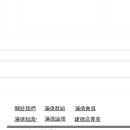
【國際珍鑽-社區詳情】
【群
關於我們
滿億群組
滿億
會員
滿億
論壇
滿億知識+
建德店菁英