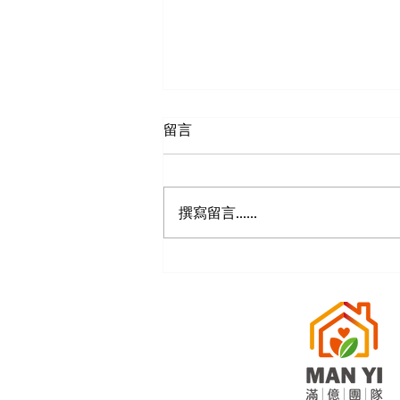
留言
撰寫留言......
【僑駿詠綠藝-社區詳情】